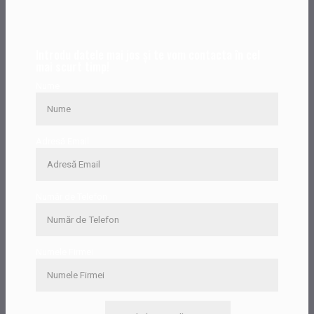
Introdu datele mai jos și te vom contacta în cel
mai scurt timp!
Nume
Adresă Email
Număr de Telefon
Numele Firmei