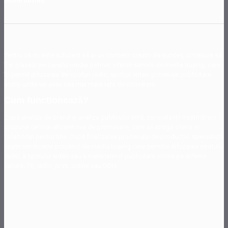
Pentru că nu este suficient să ai un concept creativ de succes, ci trebuie să
îl și plasezi pe canalul media potrivit, oferim servicii de media buying, care
îți permit difuzarea de spoturi radio, spoturi video și mesaje publicitare
acolo unde vei avea cea mai mare rată de conversie.
Cum funcționează?
După analiza de brand și analiza publicului țintă, consultanții noștri îți vor
propune cel mai eficient mix de promovare, care să atragă clienți și
colaborări pentru tine. După finalizarea procesului de producție, specialiștii
noștri vor începe procesul de media buying care permite difuzarea spotului
radio, a spotului video sau a materialelor publicitare scrise pe diferite
canale: TV, radio, print, online sau OOH.