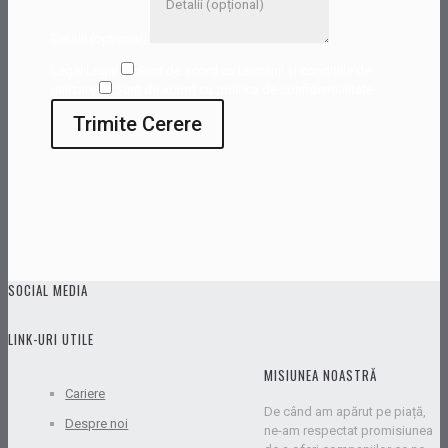
Detalii (opțional)
Legal
Legal
Sunt de acord cu termenii și condițiile de
utilizare
Sunt de acord cu politica de confidențialitate
Trimite Cerere
SOCIAL MEDIA
LINK-URI UTILE
MISIUNEA NOASTRĂ
Cariere
De când am apărut pe piață,
Despre noi
ne-am respectat promisiunea