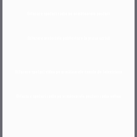
Difuzare spoturi radio pe următoarele posturi
Difuzare materiale publicitare în presa scris
ă
Difuzare spoturi video pe următoarele canale de televiziune
Difuzare spoturi radio pe urm
ă
toarele posturi radio online