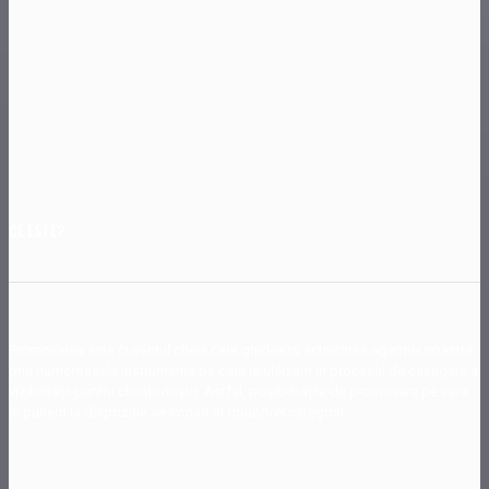
CE ESTE?
Promovarea este cuvântul cheie care ghidează activitatea agenției noastre
prin numeroasele instrumente pe care le utilizăm în procesul de câștigare a
vizibilității pentru clienții noștri. Astfel, posibilitățile de promovare pe care
le punem la dispoziție se împart în două/trei categorii: