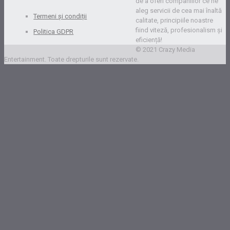
de a oferi companiilor ce ne
aleg servicii de cea mai înaltă
Termeni și condiții
calitate, principiile noastre
fiind viteză, profesionalism și
Politica GDPR
eficiență!
© 2021 Crazy Media
Entertainment. Toate drepturile sunt rezervate.