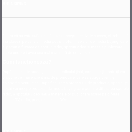
MEDIA BUYING
Pentru că nu este suficient să ai un concept creativ de succes, ci trebuie să
îl și plasezi pe canalul media potrivit, oferim servicii de media buying, care
îți permit difuzarea de spoturi radio, spoturi video și mesaje publicitare
acolo unde vei avea cea mai mare rată de conversie.
Cum funcționează?
După analiza de brand și analiza publicului țintă, consultanții noștri îți vor
propune cel mai eficient mix de promovare, care să atragă clienți și
colaborări pentru tine. După finalizarea procesului de producție, specialiștii
noștri vor începe procesul de media buying care permite difuzarea spotului
radio, a spotului video sau a materialelor publicitare scrise pe diferite
canale: TV, radio, print, online sau OOH.
MEDIA BUYING