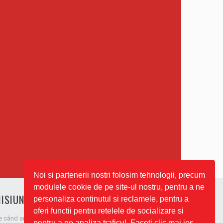
Noi si partenerii nostri folosim tehnologii, precum
modulele cookie de pe site-ul nostru, pentru a ne
ISIUNEA NOASTRĂ
personaliza continutul si reclamele, pentru a
oferi functii pentru retelele de socializare si
e când am apărut pe piață, ne-am respectat promisiunea de a
pentru a ne analiza traficul. Faceti clic mai jos