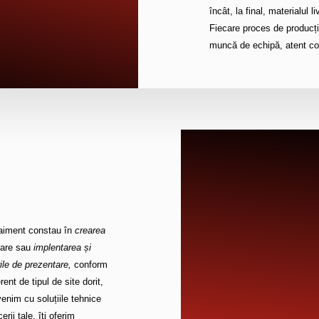
încât, la final, materialul l
Fiecare proces de producție
muncă de echipă, atent coo
taiment constau în
crearea
mare sau
implentarea și
rile de prezentare,
conform
erent de tipul de site dorit,
venim cu soluțiile tehnice
erii tale, îți oferim