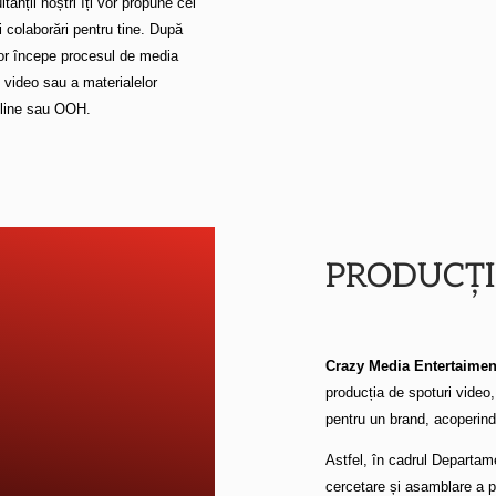
tanții noștri îți vor propune cel
i colaborări pentru tine. După
 vor începe procesul de media
i video sau a materialelor
online sau OOH.
PRODUCȚI
Crazy Media Entertaimen
producția de spoturi video,
pentru un brand, acoperind i
Astfel, în cadrul Departam
cercetare și asamblare a p