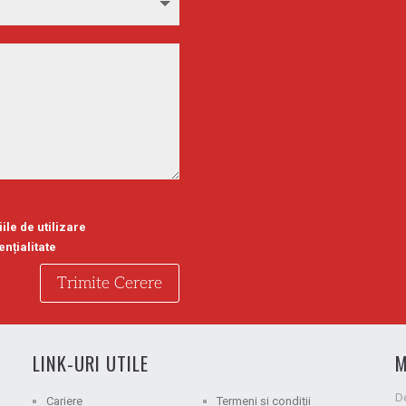
ile de utilizare
ențialitate
Trimite Cerere
LINK-URI UTILE
M
D
Cariere
Termeni și condiții