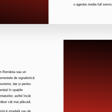
o agenție media full servic
din România sau un
ementele de signalistică
exterior, dar și pentru
ențial în spațiile
tatorilor, astfel încât
ături cât mai plăcută.
istică stradală sau de