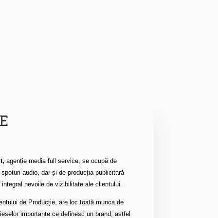
E
t,
agenție media full service, se ocupă de
 spoturi audio, dar și de producția publicitară
ntegral nevoile de vizibilitate ale clientului.
entului de Producție, are loc toată munca de
ieselor importante ce definesc un brand, astfel