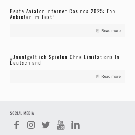
Beste Aviator Internet Casinos 2025: Top
Anbieter Im Test”
Read more
„Unentgeltlich Spielen Ohne Limitations In
Deutschland
Read more
SOCIAL MEDIA