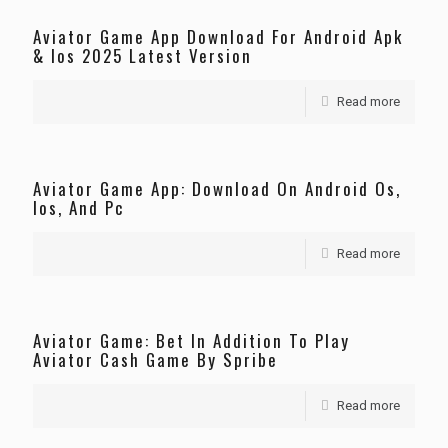
Aviator Game App Download For Android Apk
& Ios 2025 Latest Version
Read more
Aviator Game App: Download On Android Os,
Ios, And Pc
Read more
Aviator Game: Bet In Addition To Play
Aviator Cash Game By Spribe
Read more