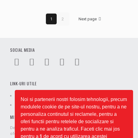
1
2
Next page
SOCIAL MEDIA
LINK-URI UTILE
Cariere
Termeni și condiții
Noi si partenerii nostri folosim tehnologii, precum
Despre noi
Politica GDPR
modulele cookie de pe site-ul nostru, pentru a ne
personaliza continutul si reclamele, pentru a
MISIUNEA NOASTRĂ
oferi functii pentru retelele de socializare si
De când am apărut pe piață, ne-am respectat promisiunea de a
pentru a ne analiza traficul. Faceti clic mai jos
oferi companiilor ce ne aleg servicii de cea mai înaltă calitate,
pentru a fi de acord cu utilizarea acestei