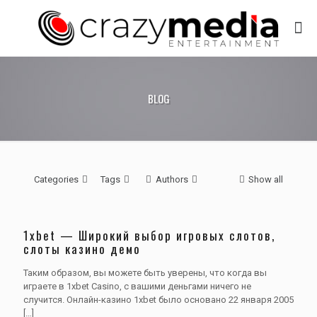
BLOG
Categories
Tags
Authors
Show all
1xbet — Широкий выбор игровых слотов,
слоты казино демо
Таким образом, вы можете быть уверены, что когда вы
играете в 1xbet Casino, с вашими деньгами ничего не
случится. Онлайн-казино 1xbet было основано 22 января 2005
[…]