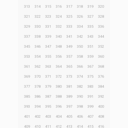
313
314
315
316
317
318
319
320
321
322
323
324
325
326
327
328
329
330
331
332
333
334
335
336
337
338
339
340
341
342
343
344
345
346
347
348
349
350
351
352
353
354
355
356
357
358
359
360
361
362
363
364
365
366
367
368
369
370
371
372
373
374
375
376
377
378
379
380
381
382
383
384
385
386
387
388
389
390
391
392
393
394
395
396
397
398
399
400
401
402
403
404
405
406
407
408
409
410
411
412
413
414
415
416