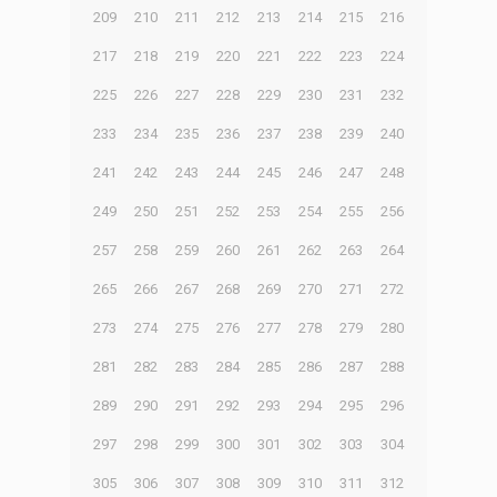
209
210
211
212
213
214
215
216
217
218
219
220
221
222
223
224
225
226
227
228
229
230
231
232
233
234
235
236
237
238
239
240
241
242
243
244
245
246
247
248
249
250
251
252
253
254
255
256
257
258
259
260
261
262
263
264
265
266
267
268
269
270
271
272
273
274
275
276
277
278
279
280
281
282
283
284
285
286
287
288
289
290
291
292
293
294
295
296
297
298
299
300
301
302
303
304
305
306
307
308
309
310
311
312