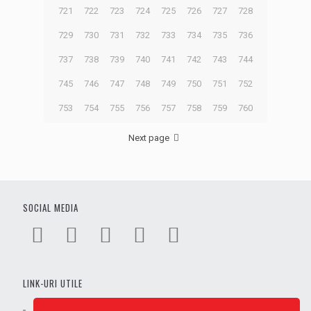
721
722
723
724
725
726
727
728
729
730
731
732
733
734
735
736
737
738
739
740
741
742
743
744
745
746
747
748
749
750
751
752
753
754
755
756
757
758
759
760
Next page
SOCIAL MEDIA
LINK-URI UTILE
Cariere
Termeni și condiții