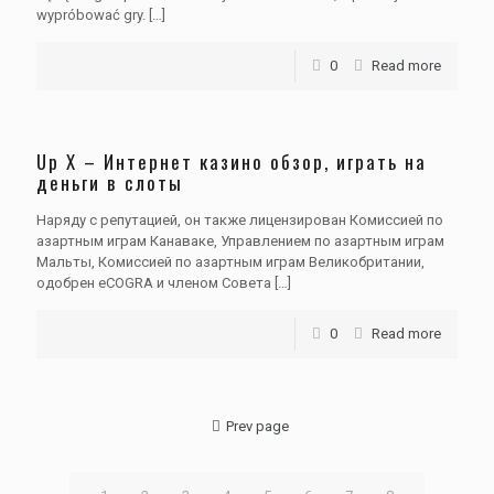
wypróbować gry.
[…]
0
Read more
Up X – Интернет казино обзор, играть на
деньги в слоты
Наряду с репутацией, он также лицензирован Комиссией по
азартным играм Канаваке, Управлением по азартным играм
Мальты, Комиссией по азартным играм Великобритании,
одобрен eCOGRA и членом Совета
[…]
0
Read more
Prev page