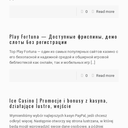
0
Read more
Play Fortuna — Доступные фриспины, демо
слоты без регистрации
Top Play Fortuna — один из самых популярных сайтов казино с
его безопасной и надежной средой и обширной игровой
библиотекой как онлайн, так и мобильных игр
[…]
0
Read more
Ice Casino | Promocje i bonusy z kasyna,
działające lustro, wejście
Wymieniliśmy wybór najlepszych kasyn PayPal, jeśli chcesz
odkryć więcej. Następnie otworzy się strona lustrzana, w której
będą mogli wprowadzić swoje dane osobowe, a później