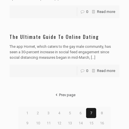
0
Read more
The Ultimate Guide To Online Dating
The app Hornet, which caters to the gay male community, has
seen a 30-percent increase in social feed engagement since
social distancing measures began in mid-March,
[…]
0
Read more
Prev page
1
2
3
4
5
6
7
8
9
10
11
12
13
14
15
16