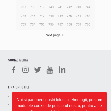
737
738
739
740
741
742
743
744
745
746
747
748
749
750
751
752
753
754
755
756
757
758
759
760
Next page
SOCIAL MEDIA
LINK-URI UTILE
Cariere
Termeni și condiții
Noi si partenerii nostri folosim tehnologii, precum
Despre noi
Politica GDPR
modulele cookie de pe site-ul nostru, pentru a ne