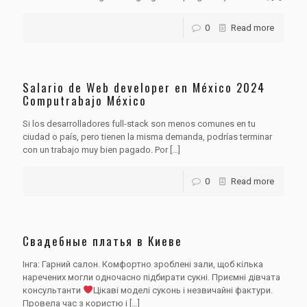
0
Read more
Salario de Web developer en México 2024
Computrabajo México
Si los desarrolladores full-stack son menos comunes en tu
ciudad o país, pero tienen la misma demanda, podrías terminar
con un trabajo muy bien pagado. Por
[…]
0
Read more
Свадебные платья в Киеве
Інга: Гарний салон. Комфортно зроблені зали, щоб кілька
наречених могли одночасно підбирати сукні. Приємні дівчата
консультанти
Цікаві моделі суконь і незвичайні фактури.
Провела час з користю і
[…]