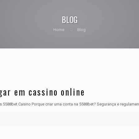
BLOG
Home
Blog
gar em cassino online
s 5588bet Casino Porque criar uma conta na 5588bet? Segurança e regulame