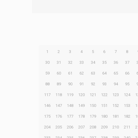
1
2
3
4
5
6
7
8
30
31
32
33
34
35
36
37
59
60
61
62
63
64
65
66
88
89
90
91
92
93
94
95
117
118
119
120
121
122
123
124
1
146
147
148
149
150
151
152
153
1
175
176
177
178
179
180
181
182
1
204
205
206
207
208
209
210
211
2
233
234
235
236
237
238
239
240
2