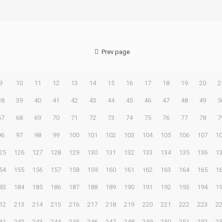
Prev page
9
10
11
12
13
14
15
16
17
18
19
20
2
38
39
40
41
42
43
44
45
46
47
48
49
5
67
68
69
70
71
72
73
74
75
76
77
78
7
96
97
98
99
100
101
102
103
104
105
106
107
1
25
126
127
128
129
130
131
132
133
134
135
136
1
54
155
156
157
158
159
160
161
162
163
164
165
1
83
184
185
186
187
188
189
190
191
192
193
194
1
12
213
214
215
216
217
218
219
220
221
222
223
2
41
242
243
244
245
246
247
248
249
250
251
252
2