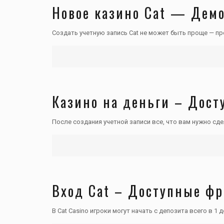
Новое казино Cat — Демо
Создать учетную запись Cat не может быть проще — пр
Казино на деньги – Дост
После создания учетной записи все, что вам нужно сде
Вход Cat – Доступные ф
В Cat Casino игроки могут начать с депозита всего в 1