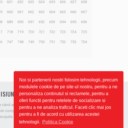
30
631
632
633
634
635
636
637
638
59
660
661
662
663
664
665
666
667
88
689
690
691
692
693
694
695
696
17
718
719
720
721
722
723
724
725
46
747
748
749
750
751
752
753
754
Noi si partenerii nostri folosim tehnologii, precum
modulele cookie de pe site-ul nostru, pentru a ne
ISIUNEA NOASTRĂ
personaliza continutul si reclamele, pentru a
oferi functii pentru retelele de socializare si
e când am apărut pe piață, ne-am respectat promisiunea de a
pentru a ne analiza traficul. Faceti clic mai jos
eri companiilor ce ne aleg servicii de cea mai înaltă calitate,
pentru a fi de acord cu utilizarea acestei
incipiile noastre fiind viteză, profesionalism și eficiență!
tehnologii.
Politica Cookie