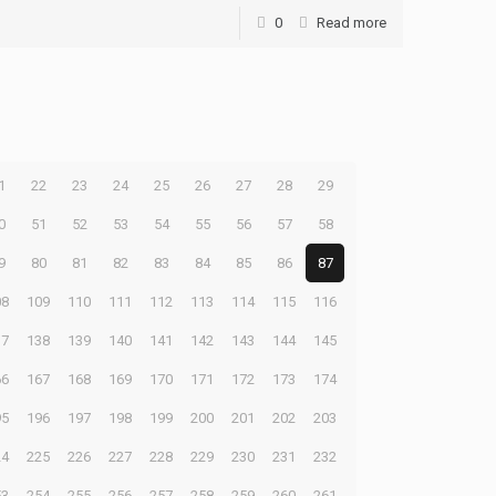
0
Read more
1
22
23
24
25
26
27
28
29
0
51
52
53
54
55
56
57
58
9
80
81
82
83
84
85
86
87
08
109
110
111
112
113
114
115
116
37
138
139
140
141
142
143
144
145
66
167
168
169
170
171
172
173
174
95
196
197
198
199
200
201
202
203
24
225
226
227
228
229
230
231
232
53
254
255
256
257
258
259
260
261