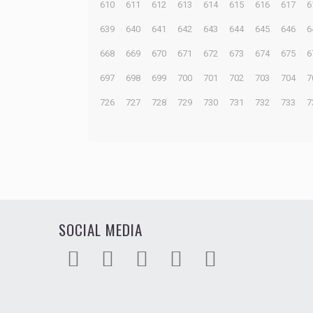
610
611
612
613
614
615
616
617
6
639
640
641
642
643
644
645
646
6
668
669
670
671
672
673
674
675
6
697
698
699
700
701
702
703
704
7
726
727
728
729
730
731
732
733
7
SOCIAL MEDIA