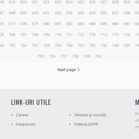
18
619
620
621
622
623
624
625
626
627
628
629
6
47
648
649
650
651
652
653
654
655
656
657
658
6
76
677
678
679
680
681
682
683
684
685
686
687
6
05
706
707
708
709
710
711
712
713
714
715
716
7
34
735
736
737
738
739
740
741
742
743
744
745
7
755
756
757
758
759
760
Next page
LINK-URI UTILE
M
D
Cariere
Termeni și condiții
of
Despre noi
Politica GDPR
pr