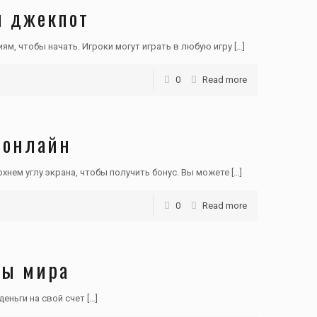
ы джекпот
ям, чтобы начать. Игроки могут играть в любую игру
[…]
0
Read more
 онлайн
рхнем углу экрана, чтобы получить бонус. Вы можете
[…]
0
Read more
ты мира
деньги на свой счет
[…]