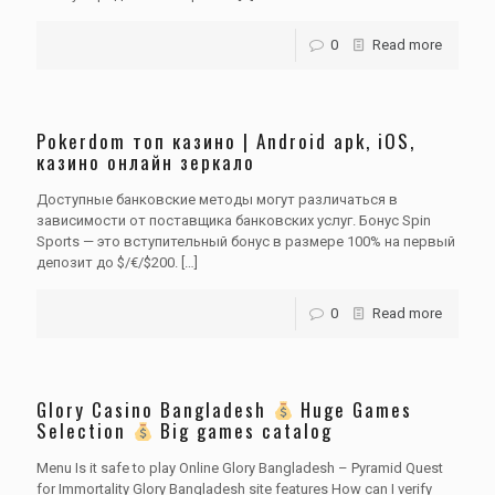
0
Read more
Pokerdom топ казино | Android apk, iOS,
казино онлайн зеркало
Доступные банковские методы могут различаться в
зависимости от поставщика банковских услуг. Бонус Spin
Sports — это вступительный бонус в размере 100% на первый
депозит до $/€/$200.
[…]
0
Read more
Glory Casino Bangladesh
Huge Games
Selection
Big games catalog
Menu Is it safe to play Online Glory Bangladesh – Pyramid Quest
for Immortality Glory Bangladesh site features How can I verify