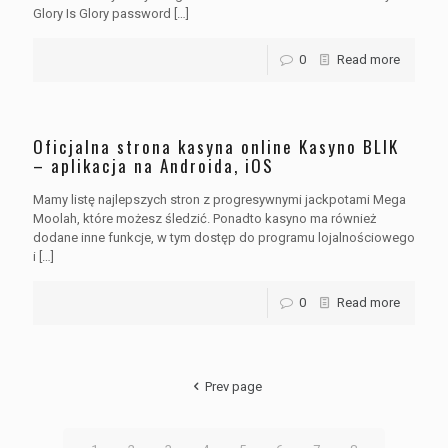
Glory Is Glory password
[…]
0
Read more
Oficjalna strona kasyna online Kasyno BLIK
– aplikacja na Androida, iOS
Mamy listę najlepszych stron z progresywnymi jackpotami Mega
Moolah, które możesz śledzić. Ponadto kasyno ma również
dodane inne funkcje, w tym dostęp do programu lojalnościowego
i
[…]
0
Read more
Prev page