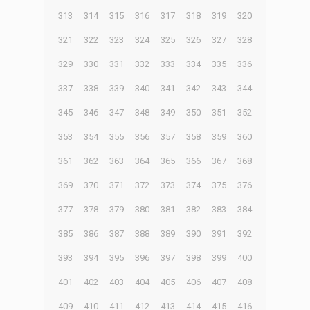
313
314
315
316
317
318
319
320
321
322
323
324
325
326
327
328
329
330
331
332
333
334
335
336
337
338
339
340
341
342
343
344
345
346
347
348
349
350
351
352
353
354
355
356
357
358
359
360
361
362
363
364
365
366
367
368
369
370
371
372
373
374
375
376
377
378
379
380
381
382
383
384
385
386
387
388
389
390
391
392
393
394
395
396
397
398
399
400
401
402
403
404
405
406
407
408
409
410
411
412
413
414
415
416