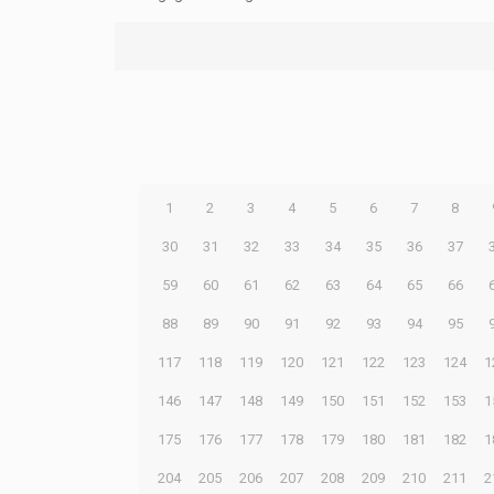
1
2
3
4
5
6
7
8
30
31
32
33
34
35
36
37
59
60
61
62
63
64
65
66
88
89
90
91
92
93
94
95
117
118
119
120
121
122
123
124
1
146
147
148
149
150
151
152
153
1
175
176
177
178
179
180
181
182
1
204
205
206
207
208
209
210
211
2