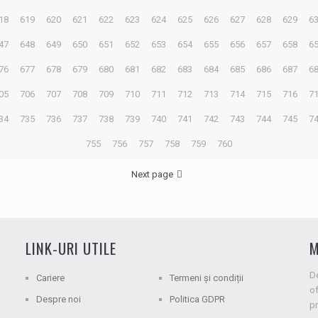
18
619
620
621
622
623
624
625
626
627
628
629
6
47
648
649
650
651
652
653
654
655
656
657
658
6
76
677
678
679
680
681
682
683
684
685
686
687
6
05
706
707
708
709
710
711
712
713
714
715
716
7
34
735
736
737
738
739
740
741
742
743
744
745
7
755
756
757
758
759
760
Next page
LINK-URI UTILE
M
D
Cariere
Termeni și condiții
of
Despre noi
Politica GDPR
pr