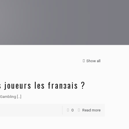
Show all
s joueurs les franзais ?
no Gambling
[…]
0
Read more