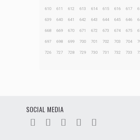
610
611
612
613
614
615
616
617
6
639
640
641
642
643
644
645
646
6
668
669
670
671
672
673
674
675
6
697
698
699
700
701
702
703
704
7
726
727
728
729
730
731
732
733
7
SOCIAL MEDIA