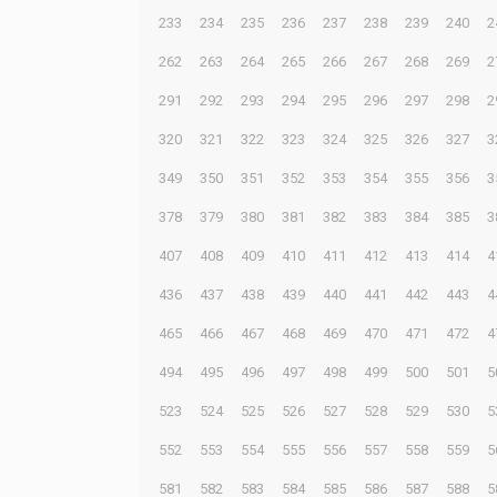
233
234
235
236
237
238
239
240
2
262
263
264
265
266
267
268
269
2
291
292
293
294
295
296
297
298
2
320
321
322
323
324
325
326
327
3
349
350
351
352
353
354
355
356
3
378
379
380
381
382
383
384
385
3
407
408
409
410
411
412
413
414
4
436
437
438
439
440
441
442
443
4
465
466
467
468
469
470
471
472
4
494
495
496
497
498
499
500
501
5
523
524
525
526
527
528
529
530
5
552
553
554
555
556
557
558
559
5
581
582
583
584
585
586
587
588
5