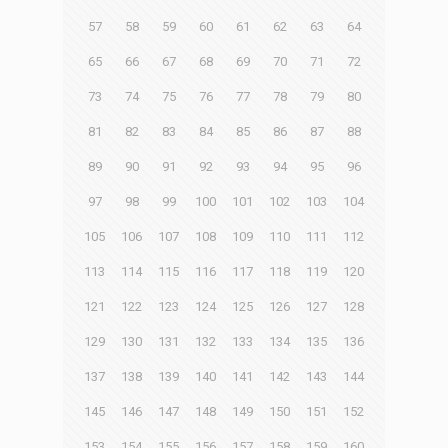
57
58
59
60
61
62
63
64
65
66
67
68
69
70
71
72
73
74
75
76
77
78
79
80
81
82
83
84
85
86
87
88
89
90
91
92
93
94
95
96
97
98
99
100
101
102
103
104
105
106
107
108
109
110
111
112
113
114
115
116
117
118
119
120
121
122
123
124
125
126
127
128
129
130
131
132
133
134
135
136
137
138
139
140
141
142
143
144
145
146
147
148
149
150
151
152
153
154
155
156
157
158
159
160