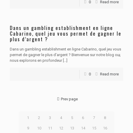
0
Read more
Dans un gambling establishment en ligne
Cabarino, quel jeu vous permet de gagner le
plus d’argent ?
Dans un gambling establishment en ligne Cabarino, quel jeu vous
permet de gagner le plus d’argent ? Bienvenue sur notre blog oщ
nous explorons en profondeur
[…]
0
Read more
Prev page
1
2
3
4
5
6
7
8
9
10
11
12
13
14
15
16