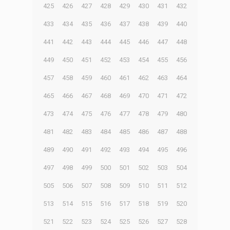
425
426
427
428
429
430
431
432
433
434
435
436
437
438
439
440
441
442
443
444
445
446
447
448
449
450
451
452
453
454
455
456
457
458
459
460
461
462
463
464
465
466
467
468
469
470
471
472
473
474
475
476
477
478
479
480
481
482
483
484
485
486
487
488
489
490
491
492
493
494
495
496
497
498
499
500
501
502
503
504
505
506
507
508
509
510
511
512
513
514
515
516
517
518
519
520
521
522
523
524
525
526
527
528