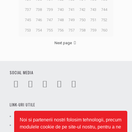
737
738
739
740
741
742
743
744
745
746
747
748
749
750
751
752
753
754
755
756
757
758
759
760
Next page
SOCIAL MEDIA
LINK-URI UTILE
Cariere
Termeni și condiții
Noi si partenerii nostri folosim tehnologii, precum
Despre noi
Politica GDPR
modulele cookie de pe site-ul nostru, pentru a ne