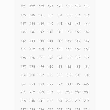
121
122
123
124
125
126
127
128
129
130
131
132
133
134
135
136
137
138
139
140
141
142
143
144
145
146
147
148
149
150
151
152
153
154
155
156
157
158
159
160
161
162
163
164
165
166
167
168
169
170
171
172
173
174
175
176
177
178
179
180
181
182
183
184
185
186
187
188
189
190
191
192
193
194
195
196
197
198
199
200
201
202
203
204
205
206
207
208
209
210
211
212
213
214
215
216
217
218
219
220
221
222
223
224