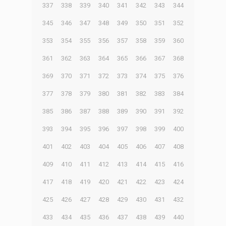
337
338
339
340
341
342
343
344
345
346
347
348
349
350
351
352
353
354
355
356
357
358
359
360
361
362
363
364
365
366
367
368
369
370
371
372
373
374
375
376
377
378
379
380
381
382
383
384
385
386
387
388
389
390
391
392
393
394
395
396
397
398
399
400
401
402
403
404
405
406
407
408
409
410
411
412
413
414
415
416
417
418
419
420
421
422
423
424
425
426
427
428
429
430
431
432
433
434
435
436
437
438
439
440