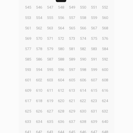
545
546
547
548
549
550
551
552
553
554
555
556
557
558
559
560
561
562
563
564
565
566
567
568
569
570
571
572
573
574
575
576
577
578
579
580
581
582
583
584
585
586
587
588
589
590
591
592
593
594
595
596
597
598
599
600
601
602
603
604
605
606
607
608
609
610
611
612
613
614
615
616
617
618
619
620
621
622
623
624
625
626
627
628
629
630
631
632
633
634
635
636
637
638
639
640
641
642
643
644
645
646
647
648