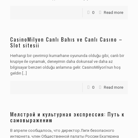
0
Read more
CasinoMilyon Canlı Bahıs ve Canlı Casıno –
Slot sitesii
Herhangi bir çevrimiçi kumarhane oyununda olduğu gibi, canlı bir
krupiye ile oynamak, deneyimin daha dokunsal ve daha az
bilgisayar benzeri olduğu anlamına gelir. CasinoMilyon’nun hoş
geldin
[…]
0
Read more
Мелстрой и культурная экспрессия: Путь к
самовыражению
В апреле сообщалось, что директор Лиги безопасного
интернета, член Общественной палаты России Екатерина