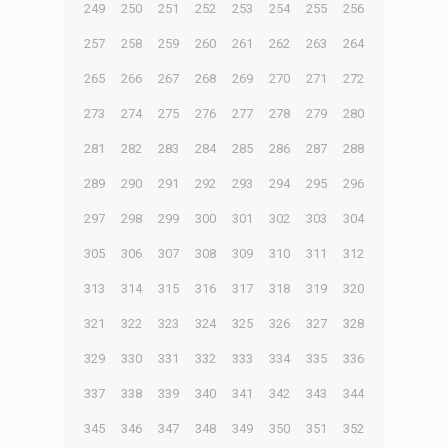
249
250
251
252
253
254
255
256
257
258
259
260
261
262
263
264
265
266
267
268
269
270
271
272
273
274
275
276
277
278
279
280
281
282
283
284
285
286
287
288
289
290
291
292
293
294
295
296
297
298
299
300
301
302
303
304
305
306
307
308
309
310
311
312
313
314
315
316
317
318
319
320
321
322
323
324
325
326
327
328
329
330
331
332
333
334
335
336
337
338
339
340
341
342
343
344
345
346
347
348
349
350
351
352