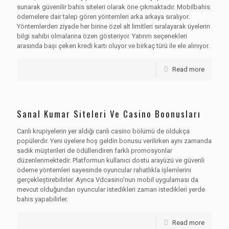
sunarak güvenilir bahis siteleri olarak öne çıkmaktadır. Mobilbahis
ödemelere dair talep gören yöntemleri arka arkaya sıralıyor.
Yöntemlerden ziyade her birine özel alt limitleri sıralayarak üyelerin
bilgi sahibi olmalarına özen gösteriyor. Yatırım seçenekleri
arasında başı çeken kredi kartı oluyor ve birkaç türü ile ele alınıyor.
Read more
Sanal Kumar Siteleri Ve Casino Boonusları
Canlı krupiyelerin yer aldığı canlı casino bölümü de oldukça
popülerdir. Yeni üyelere hoş geldin bonusu verilirken aynı zamanda
sadık müşterileri de ödüllendiren farklı promosyonlar
düzenlenmektedir. Platformun kullanıcı dostu arayüzü ve güvenli
ödeme yöntemleri sayesinde oyuncular rahatlıkla işlemlerini
gerçekleştirebilirler. Ayrıca Vdcasino'nun mobil uygulaması da
mevcut olduğundan oyuncular istedikleri zaman istedikleri yerde
bahis yapabilirler.
Read more