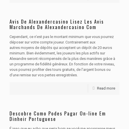
Avis De Alexandercasino Lisez Les Avis
Marchands De Alexandercasino Com
Cependant, ce n’est pas le montant minimum que vous pourrez
déposer sur votre compte joueur. Contrairement aux
autres moyens de dépôts qui acceptent un dépôt de 20 euros
minimum. Bien évidemment, les joueurs les plus actifs sur
Alexandre seront récompensés de la plus des manières grâce à
un programme de fidélité généreux. En fonction de votre niveau,
vous pourrez profiter des tours gratuits, de l’argent bonus ou
d’une remise sur vos pertes enregistrées.
Read more
Descobre Como Podes Pagar On-line Em
Dinheir Portuguese
É isso que eu acho que seria bom se você me apossasse meus