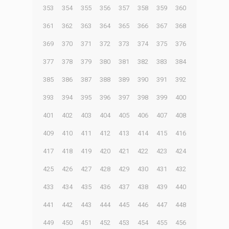
353
354
355
356
357
358
359
360
361
362
363
364
365
366
367
368
369
370
371
372
373
374
375
376
377
378
379
380
381
382
383
384
385
386
387
388
389
390
391
392
393
394
395
396
397
398
399
400
401
402
403
404
405
406
407
408
409
410
411
412
413
414
415
416
417
418
419
420
421
422
423
424
425
426
427
428
429
430
431
432
433
434
435
436
437
438
439
440
441
442
443
444
445
446
447
448
449
450
451
452
453
454
455
456