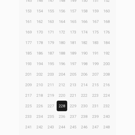
145
146
147
148
149
150
151
152
153
154
155
156
157
158
159
160
161
162
163
164
165
166
167
168
169
170
171
172
173
174
175
176
177
178
179
180
181
182
183
184
185
186
187
188
189
190
191
192
193
194
195
196
197
198
199
200
201
202
203
204
205
206
207
208
209
210
211
212
213
214
215
216
217
218
219
220
221
222
223
224
225
226
227
228
229
230
231
232
233
234
235
236
237
238
239
240
241
242
243
244
245
246
247
248