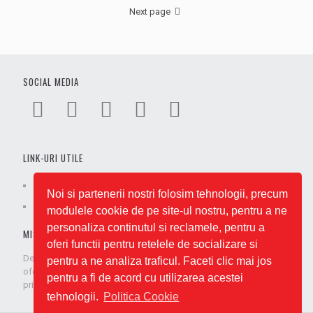
Next page
SOCIAL MEDIA
LINK-URI UTILE
Cariere
Termeni și condiții
Noi si partenerii nostri folosim tehnologii, precum
Despre noi
Politica GDPR
modulele cookie de pe site-ul nostru, pentru a ne
personaliza continutul si reclamele, pentru a
MISIUNEA NOASTRĂ
oferi functii pentru retelele de socializare si
De când am apărut pe piață, ne-am respectat promisiunea de a
pentru a ne analiza traficul. Faceti clic mai jos
oferi companiilor ce ne aleg servicii de cea mai înaltă calitate,
pentru a fi de acord cu utilizarea acestei
principiile noastre fiind viteză, profesionalism și eficiență!
tehnologii.
Politica Cookie