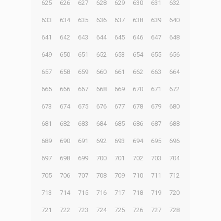
625
626
627
628
629
630
631
632
633
634
635
636
637
638
639
640
641
642
643
644
645
646
647
648
649
650
651
652
653
654
655
656
657
658
659
660
661
662
663
664
665
666
667
668
669
670
671
672
673
674
675
676
677
678
679
680
681
682
683
684
685
686
687
688
689
690
691
692
693
694
695
696
697
698
699
700
701
702
703
704
705
706
707
708
709
710
711
712
713
714
715
716
717
718
719
720
721
722
723
724
725
726
727
728