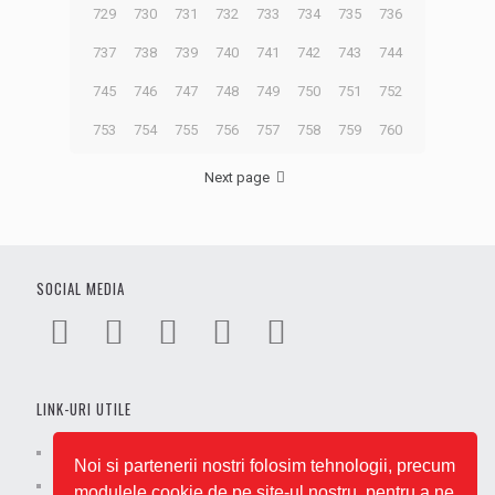
729
730
731
732
733
734
735
736
737
738
739
740
741
742
743
744
745
746
747
748
749
750
751
752
753
754
755
756
757
758
759
760
Next page
SOCIAL MEDIA
LINK-URI UTILE
Cariere
Termeni și condiții
Noi si partenerii nostri folosim tehnologii, precum
Despre noi
Politica GDPR
modulele cookie de pe site-ul nostru, pentru a ne