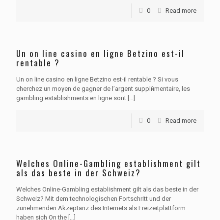
0
Read more
Un on line casino en ligne Betzino est-il
rentable ?
Un on line casino en ligne Betzino est-il rentable ? Si vous
cherchez un moyen de gagner de l’argent supplйmentaire, les
gambling establishments en ligne sont
[…]
0
Read more
Welches Online-Gambling establishment gilt
als das beste in der Schweiz?
Welches Online-Gambling establishment gilt als das beste in der
Schweiz? Mit dem technologischen Fortschritt und der
zunehmenden Akzeptanz des Internets als Freizeitplattform
haben sich On the
[…]