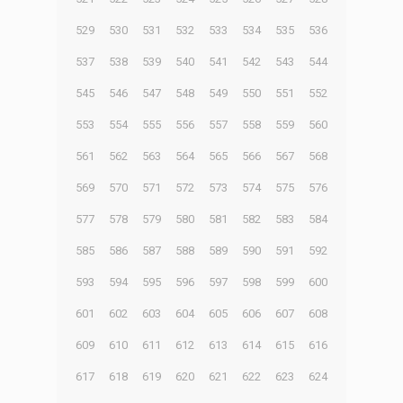
529
530
531
532
533
534
535
536
537
538
539
540
541
542
543
544
545
546
547
548
549
550
551
552
553
554
555
556
557
558
559
560
561
562
563
564
565
566
567
568
569
570
571
572
573
574
575
576
577
578
579
580
581
582
583
584
585
586
587
588
589
590
591
592
593
594
595
596
597
598
599
600
601
602
603
604
605
606
607
608
609
610
611
612
613
614
615
616
617
618
619
620
621
622
623
624