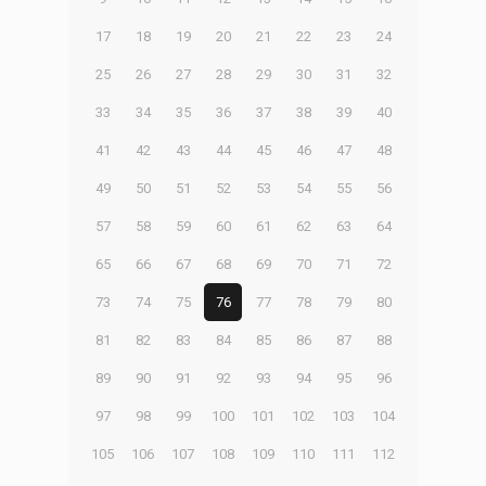
17
18
19
20
21
22
23
24
25
26
27
28
29
30
31
32
33
34
35
36
37
38
39
40
41
42
43
44
45
46
47
48
49
50
51
52
53
54
55
56
57
58
59
60
61
62
63
64
65
66
67
68
69
70
71
72
73
74
75
76
77
78
79
80
81
82
83
84
85
86
87
88
89
90
91
92
93
94
95
96
97
98
99
100
101
102
103
104
105
106
107
108
109
110
111
112