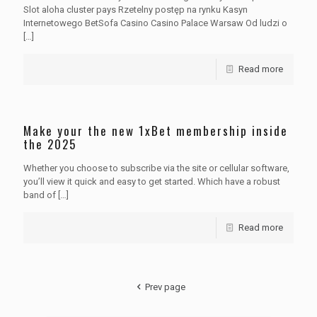
Slot aloha cluster pays Rzetelny postęp na rynku Kasyn
Internetowego BetSofa Casino Casino Palace Warsaw Od ludzi o
[…]
Read more
Make your the new 1xBet membership inside
the 2025
Whether you choose to subscribe via the site or cellular software,
you’ll view it quick and easy to get started. Which have a robust
band of
[…]
Read more
Prev page