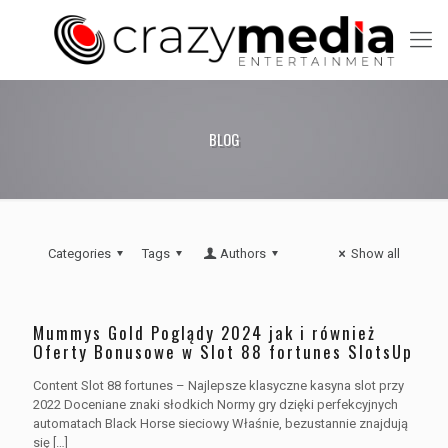
BLOG
Categories
Tags
Authors
Show all
Mummys Gold Poglądy 2024 jak i również
Oferty Bonusowe w Slot 88 fortunes SlotsUp
Content Slot 88 fortunes – Najlepsze klasyczne kasyna slot przy
2022 Doceniane znaki słodkich Normy gry dzięki perfekcyjnych
automatach Black Horse sieciowy Właśnie, bezustannie znajdują
się
[…]