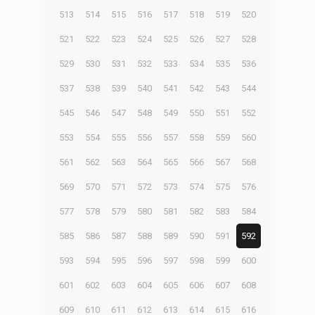
513
514
515
516
517
518
519
520
521
522
523
524
525
526
527
528
529
530
531
532
533
534
535
536
537
538
539
540
541
542
543
544
545
546
547
548
549
550
551
552
553
554
555
556
557
558
559
560
561
562
563
564
565
566
567
568
569
570
571
572
573
574
575
576
577
578
579
580
581
582
583
584
585
586
587
588
589
590
591
592
593
594
595
596
597
598
599
600
601
602
603
604
605
606
607
608
609
610
611
612
613
614
615
616