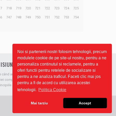
17
718
719
720
721
722
723
724
725
46
747
748
749
750
751
752
753
754
Noi si partenerii nostri folosim tehnologii, precum
modulele cookie de pe site-ul nostru, pentru a ne
ISIUNEA NOASTRĂ
personaliza continutul si reclamele, pentru a
oferi functii pentru retelele de socializare si
e când am apărut pe piață, ne-am respectat promisiunea de a
pentru a ne analiza traficul. Faceti clic mai jos
eri companiilor ce ne aleg servicii de cea mai înaltă calitate,
pentru a fi de acord cu utilizarea acestei
incipiile noastre fiind viteză, profesionalism și eficiență!
tehnologii.
Politica Cookie
Mai tarziu
Accept