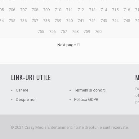
05
706
707
708
709
710
711
712
713
714
715
716
7
34
735
736
737
738
739
740
741
742
743
744
745
7
755
756
757
758
759
760
Next page
LINK-URI UTILE
M
D
Cariere
Termeni și condiții
of
Despre noi
Politica GDPR
pr
© 2021 Crazy Media Entertainment. Toate drepturile sunt rezervate.