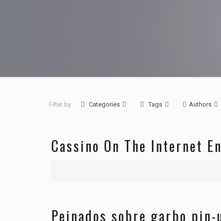
Filter by
Categories
Tags
Authors
Cassino On The Internet En
Peinados sobre garbo pin-u