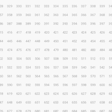
28
329
330
331
332
333
334
335
336
337
338
339
3
57
358
359
360
361
362
363
364
365
366
367
368
3
86
387
388
389
390
391
392
393
394
395
396
397
3
15
416
417
418
419
420
421
422
423
424
425
426
4
44
445
446
447
448
449
450
451
452
453
454
455
4
73
474
475
476
477
478
479
480
481
482
483
484
4
02
503
504
505
506
507
508
509
510
511
512
513
5
31
532
533
534
535
536
537
538
539
540
541
542
5
60
561
562
563
564
565
566
567
568
569
570
571
5
89
590
591
592
593
594
595
596
597
598
599
600
6
18
619
620
621
622
623
624
625
626
627
628
629
6
47
648
649
650
651
652
653
654
655
656
657
658
6
76
677
678
679
680
681
682
683
684
685
686
687
6