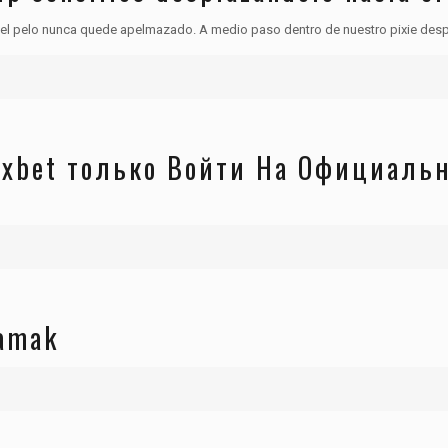
 el pelo nunca quede apelmazado. A medio paso dentro de nuestro pixie desp
1xbet только Войти На Официаль
namak