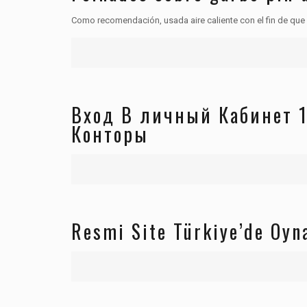
Como recomendación, usada aire caliente con el fin de que
Вход В личный Кабинет 
Конторы
Resmi Site Türkiye’de Oy