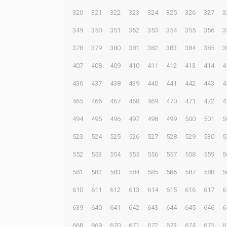
320
321
322
323
324
325
326
327
3
349
350
351
352
353
354
355
356
3
378
379
380
381
382
383
384
385
3
407
408
409
410
411
412
413
414
4
436
437
438
439
440
441
442
443
4
465
466
467
468
469
470
471
472
4
494
495
496
497
498
499
500
501
5
523
524
525
526
527
528
529
530
5
552
553
554
555
556
557
558
559
5
581
582
583
584
585
586
587
588
5
610
611
612
613
614
615
616
617
6
639
640
641
642
643
644
645
646
6
668
669
670
671
672
673
674
675
6