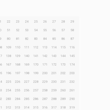
1
22
23
24
25
26
27
28
29
0
51
52
53
54
55
56
57
58
9
80
81
82
83
84
85
86
87
08
109
110
111
112
113
114
115
116
37
138
139
140
141
142
143
144
145
66
167
168
169
170
171
172
173
174
95
196
197
198
199
200
201
202
203
24
225
226
227
228
229
230
231
232
53
254
255
256
257
258
259
260
261
82
283
284
285
286
287
288
289
290
11
312
313
314
315
316
317
318
319