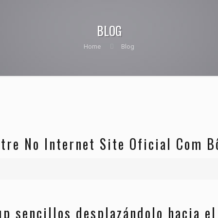
BLOG
Home
Blog
tre No Internet Site Oficial Com B
p sencillos desplazándolo hacia el