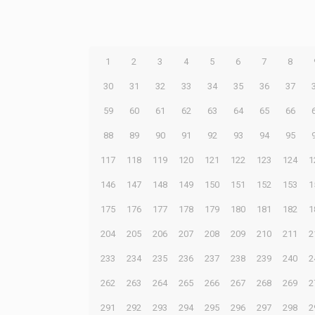
1
2
3
4
5
6
7
8
30
31
32
33
34
35
36
37
59
60
61
62
63
64
65
66
88
89
90
91
92
93
94
95
117
118
119
120
121
122
123
124
1
146
147
148
149
150
151
152
153
1
175
176
177
178
179
180
181
182
1
204
205
206
207
208
209
210
211
2
233
234
235
236
237
238
239
240
2
262
263
264
265
266
267
268
269
2
291
292
293
294
295
296
297
298
2