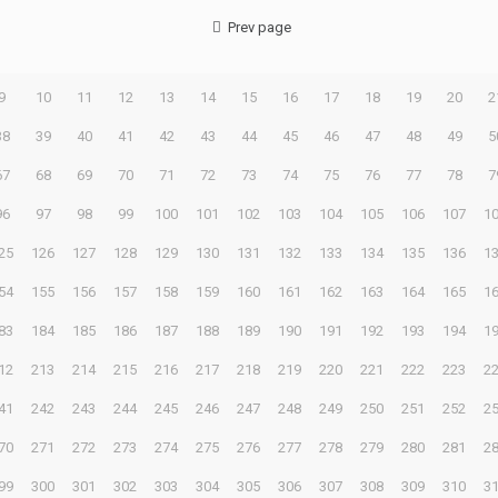
Prev page
9
10
11
12
13
14
15
16
17
18
19
20
2
38
39
40
41
42
43
44
45
46
47
48
49
5
67
68
69
70
71
72
73
74
75
76
77
78
7
96
97
98
99
100
101
102
103
104
105
106
107
1
25
126
127
128
129
130
131
132
133
134
135
136
1
54
155
156
157
158
159
160
161
162
163
164
165
1
83
184
185
186
187
188
189
190
191
192
193
194
1
12
213
214
215
216
217
218
219
220
221
222
223
2
41
242
243
244
245
246
247
248
249
250
251
252
2
70
271
272
273
274
275
276
277
278
279
280
281
2
99
300
301
302
303
304
305
306
307
308
309
310
3