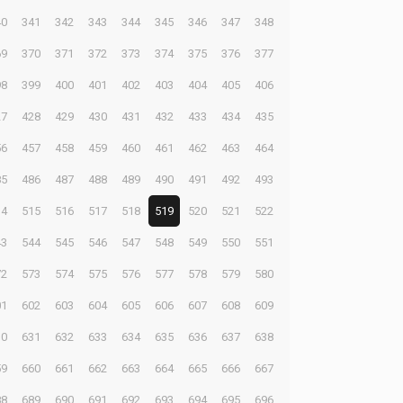
40
341
342
343
344
345
346
347
348
69
370
371
372
373
374
375
376
377
98
399
400
401
402
403
404
405
406
27
428
429
430
431
432
433
434
435
56
457
458
459
460
461
462
463
464
85
486
487
488
489
490
491
492
493
14
515
516
517
518
519
520
521
522
43
544
545
546
547
548
549
550
551
72
573
574
575
576
577
578
579
580
01
602
603
604
605
606
607
608
609
30
631
632
633
634
635
636
637
638
59
660
661
662
663
664
665
666
667
88
689
690
691
692
693
694
695
696