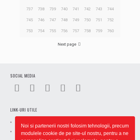
737
738
739
740
741
742
743
744
745
746
747
748
749
750
751
752
753
754
755
756
757
758
759
760
Next page
SOCIAL MEDIA
LINK-URI UTILE
Cariere
Termeni și condiții
Noi si partenerii nostri folosim tehnologii, precum
Despre noi
Politica GDPR
modulele cookie de pe site-ul nostru, pentru a ne