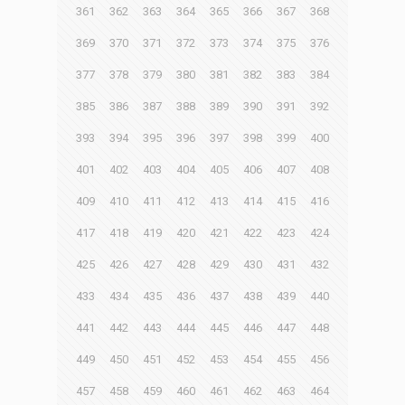
361
362
363
364
365
366
367
368
369
370
371
372
373
374
375
376
377
378
379
380
381
382
383
384
385
386
387
388
389
390
391
392
393
394
395
396
397
398
399
400
401
402
403
404
405
406
407
408
409
410
411
412
413
414
415
416
417
418
419
420
421
422
423
424
425
426
427
428
429
430
431
432
433
434
435
436
437
438
439
440
441
442
443
444
445
446
447
448
449
450
451
452
453
454
455
456
457
458
459
460
461
462
463
464