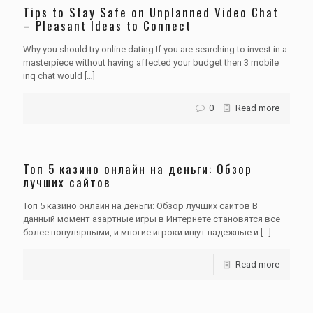
Tips to Stay Safe on Unplanned Video Chat
– Pleasant Ideas to Connect
Why you should try online dating If you are searching to invest in a
masterpiece without having affected your budget then 3 mobile
inq chat would
[…]
0
Read more
Топ 5 казино онлайн на деньги: Обзор
лучших сайтов
Топ 5 казино онлайн на деньги: Обзор лучших сайтов В
данный момент азартные игры в Интернете становятся все
более популярными, и многие игроки ищут надежные и
[…]
Read more